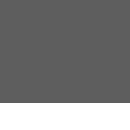
r Casino Bono 
50 Giros Grat
25
By