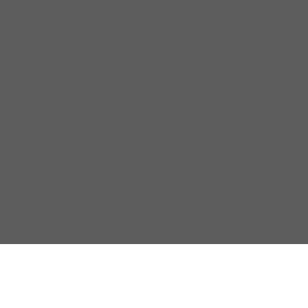
Ganar En El
o