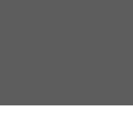
obabilidad De 
Casin
25
By