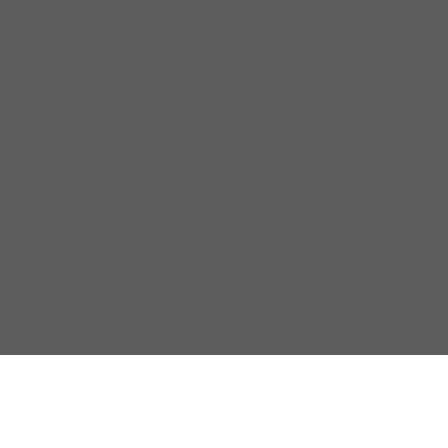
Caracas