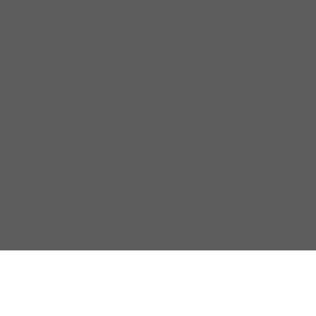
asino De Juegos
025
By