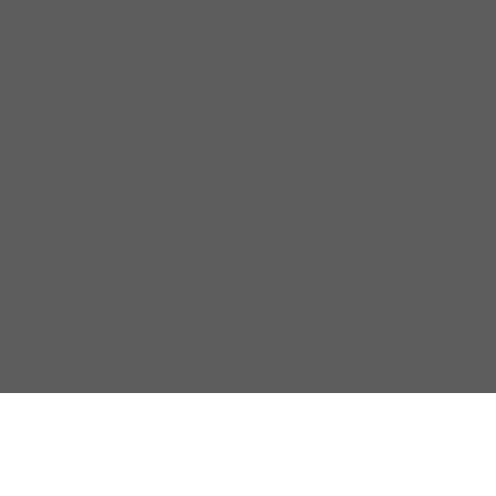
 Lima Peru